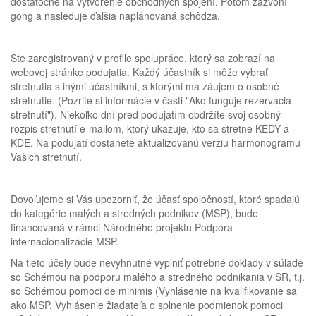
dostatočné na vytvorenie obchodných spojení. Potom zazvoní
gong a nasleduje ďalšia naplánovaná schôdza.
Ste zaregistrovaný v profile spolupráce, ktorý sa zobrazí na
webovej stránke podujatia. Každý účastník si môže vybrať
stretnutia s inými účastníkmi, s ktorými má záujem o osobné
stretnutie. (Pozrite si informácie v časti "Ako funguje rezervácia
stretnutí"). Niekoľko dní pred podujatím obdržíte svoj osobný
rozpis stretnutí e-mailom, ktorý ukazuje, kto sa stretne KEDY a
KDE. Na podujatí dostanete aktualizovanú verziu harmonogramu
Vašich stretnutí.
Dovoľujeme si Vás upozorniť, že účasť spoločností, ktoré spadajú
do kategórie malých a stredných podnikov (MSP), bude
financovaná v rámci Národného projektu Podpora
internacionalizácie MSP.
Na tieto účely bude nevyhnutné vyplniť potrebné doklady v súlade
so Schémou na podporu malého a stredného podnikania v SR, t.j.
so Schémou pomoci de minimis (Vyhlásenie na kvalifikovanie sa
ako MSP, Vyhlásenie žiadateľa o splnenie podmienok pomoci