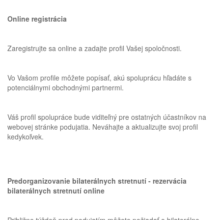
Online registrácia
Zaregistrujte sa online a zadajte profil Vašej spoločnosti.
Vo Vašom profile môžete popísať, akú spoluprácu hľadáte s
potenciálnymi obchodnými partnermi.
Váš profil spolupráce bude viditeľný pre ostatných účastníkov na
webovej stránke podujatia. Neváhajte a aktualizujte svoj profil
kedykoľvek.
Predorganizovanie bilaterálnych stretnutí - rezervácia
bilaterálnych stretnutí online
Približne týždeň pred podujatím môžete požiadať o bilaterálne